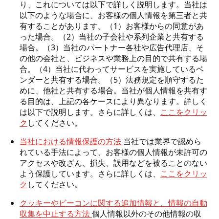
り、これについては以下で詳しく説明します。当社は
以下のような場合に、お客様の個人情報を第三者と共
有することがあります。（1）お客様からの同意があ
った場合。（2）当社の子会社や系列企業と共有する
場合。（3）当社のパートナー各社や広告代理店、そ
の他の会社と、ビジネスや業務上の目的で共有する場
合。（4）当社に代わってサービスを実施しているベ
ンダーと共有する場合。（5）法務規定を順守するた
めに、他社と共有する場合。当社が個人情報を共有す
る目的は、上記の各ケースにより異なります。詳しく
は以下で説明します。さらに詳しくは、
ここをクリッ
ク
してください。
当社における情報保護の方法
当社では業界で認めら
れている手法によって、お客様の個人情報が未許可の
アクセスや改ざん、損失、誤用などを被ることのない
よう保護しています。さらに詳しくは、
ここをクリッ
ク
してください。
クッキーやビーコンに関する追加情報と、情報の自動
収集を中止する方法
個人情報以外のその他情報の収