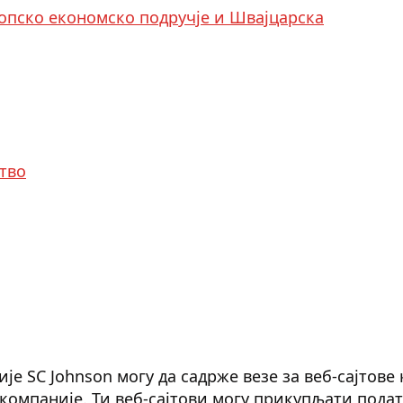
ропско економско подручје и Швајцарска
тво
је SC Johnson могу да садрже везе за веб-сајтове 
е компаније. Ти веб-сајтови могу прикупљати пода