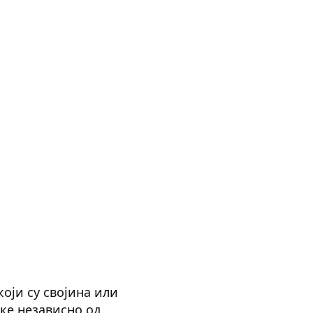
који су својина или
тке независно од