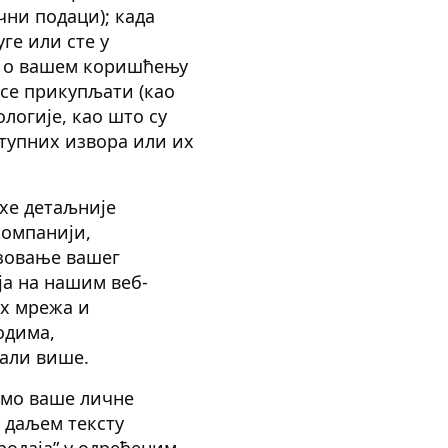
чни подаци); када
ге или сте у
и о вашем коришћењу
 се прикупљати (као
логије, као што су
ступних извора или их
хе детаљније
компанији,
зовање вашег
ја на нашим веб-
их мрежа и
одима,
нали више.
емо ваше личне
У даљем тексту
родаја” у одређеним