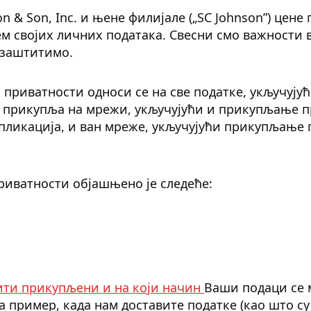
on & Son, Inc. и њене филијале („SC Johnson”) цен
ем својих личних података. Свесни смо важности
е заштитимо.
 приватности односи се на све податке, укључујућ
n прикупља на мрежи, укључујући и прикупљање п
пликација, и ван мреже, укључујући прикупљање 
риватности објашњено је следеће:
ити прикупљени и на који начин
Ваши подаци се 
а пример, када нам доставите податке (као што су