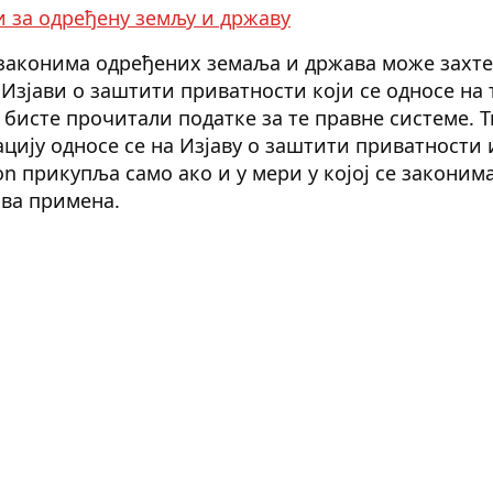
 за одређену земљу и државу
законима одређених земаља и држава може захте
 Изјави о заштити приватности који се односе на 
 бисте прочитали податке за те правне системе. Т
цију односе се на Изјаву о заштити приватности и
on прикупља само ако и у мери у којој се законим
ква примена.