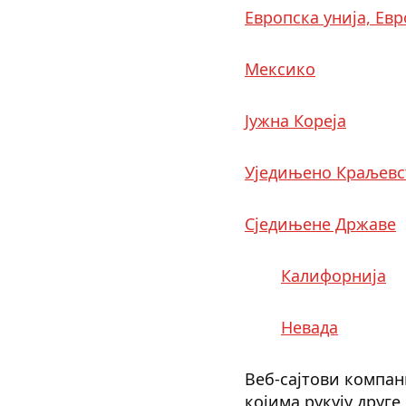
Европска унија, Ев
Мексико
Јужна Кореја
Уједињено Краљевс
Сједињене Државе
Калифорнија
Невада
Веб-сајтови компани
којима рукују друг