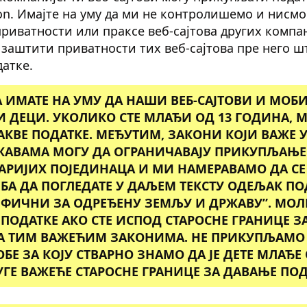
on. Имајте на уму да ми не контролишемо и нисмо
приватности или праксе веб-сајтова других компан
 заштити приватности тих веб-сајтова пре него ш
датке.
 ИМАТЕ НА УМУ ДА НАШИ ВЕБ-САЈТОВИ И МОБ
 ДЕЦИ. УКОЛИКО СТЕ МЛАЂИ ОД 13 ГОДИНА, 
АКВЕ ПОДАТКЕ. МЕЂУТИМ, ЗАКОНИ КОЈИ ВАЖЕ 
АВАМА МОГУ ДА ОГРАНИЧАВАЈУ ПРИКУПЉАЊ
ТАРИЈИХ ПОЈЕДИНАЦА И МИ НАМЕРАВАМО ДА С
ЕБА ДА ПОГЛЕДАТЕ У ДАЉЕМ ТЕКСТУ ОДЕЉАК П
ФИЧНИ ЗА ОДРЕЂЕНУ ЗЕМЉУ И ДРЖАВУ”.
МОЛ
 ПОДАТКЕ АКО СТЕ ИСПОД СТАРОСНЕ ГРАНИЦЕ З
А ТИМ ВАЖЕЋИМ ЗАКОНИМА.
НЕ ПРИКУПЉАМО 
ОБЕ ЗА КОЈУ СТВАРНО ЗНАМО ДА ЈЕ ДЕТЕ МЛАЂЕ
ГЕ ВАЖЕЋЕ СТАРОСНЕ ГРАНИЦЕ ЗА ДАВАЊЕ ПОД