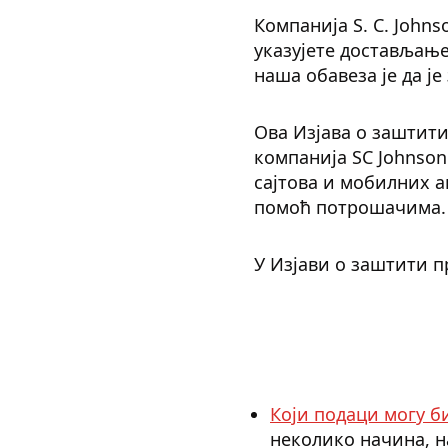
Компанија S. C. Johns
указујете достављањ
наша обавеза је да ј
Ова Изјава о заштити
компанија SC Johnso
сајтова и мобилних а
помоћ потрошачима.
У Изјави о заштити п
Који подаци могу б
неколико начина, н