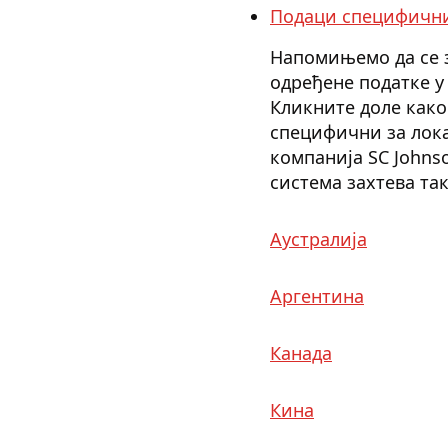
Подаци специфични
Напомињемо да се 
одређене податке у
Кликните доле како
специфични за лока
компанија SC Johns
система захтева та
Аустралија
Аргентина
Канада
Кина