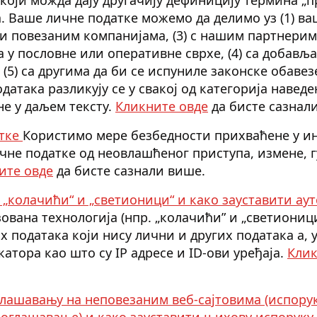
 Ваше личне податке можемо да делимо уз (1) вашу
и повезаним компанијама, (3) с нашим партнери
 у пословне или оперативне сврхе, (4) са добављ
 (5) са другима да би се испуниле законске обаве
атака разликују се у свакој од категорија наведе
не у даљем тексту.
Кликните овде
да бисте сазнал
атке
Користимо мере безбедности прихваћене у ин
не податке од неовлашћеног приступа, измене, 
ите овде
да бисте сазнали више.
 „колачићи“ и „светионици“ и како зауставити а
ована технологија (нпр. „колачићи” и „светионици
података који нису лични и других података а, у
тора као што су IP адресе и ID-ови уређаја.
Клик
лашавању на неповезаним веб-сајтовима (испору
 оглашавање) и како зауставити њихову испоруку