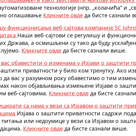
утоматизоване технологије (нпр. „колачића“ и „с
ано оглашавање
Кликните овде
да бисте сазнали 
шу функционисање веб-сајтова компаније SC John
датака
Наши веб-сајтови се регулишу и функциони
х Држава, а осмишљени су тако да буду усклађен
слујемо.
Кликните овде
да бисте сазнали више.
 вас обавестити о изменама у Изјави о заштити 
заштити приватности у било ком тренутку. Ако и
о да вас у разумном року обавестимо о тим измен
дмах након објављивања измењене Изјаве о зашт
им веб-сајтовима.
Кликните овде
да бисте сазнал
цирати са нама у вези са Изјавом о заштити при
ацима
Изјава о заштити приватности садржи подат
 питања или недоумице у вези са Изјавом о зашт
одацима.
Кликните овде
да бисте сазнали више.