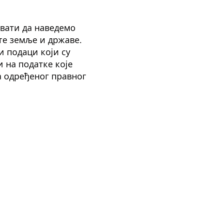
вати да наведемо
те земље и државе.
и подаци који су
 на податке које
а одређеног правног