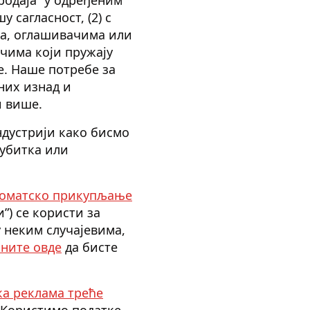
 сагласност, (2) с
ма, оглашивачима или
ачима који пружају
зе. Наше потребе за
них изнад и
и више.
дустрији како бисмо
губитка или
утоматско прикупљање
”) се користи за
 неким случајевима,
ните овде
да бисте
ка реклама треће
Користимо податке