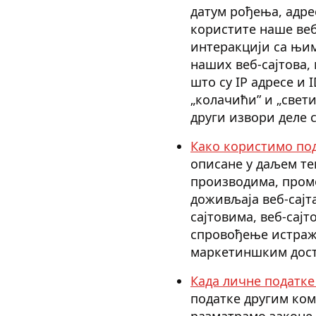
датум рођења, адре
користите наше веб
интеракцији са њи
наших веб-сајтова,
што су IP адресе и
„колачићи” и „свет
други извори деле 
Како користимо по
описане у даљем те
производима, пром
доживљаја веб-сајт
сајтовима, веб-сај
спровођење истраж
маркетиншким дост
Када личне податке
податке другим ком
разматрамо законе 