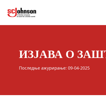
privacy
(Opens in a new tab)
ИЗЈАВА О ЗА
Последње ажурирање
:
09-04-2025