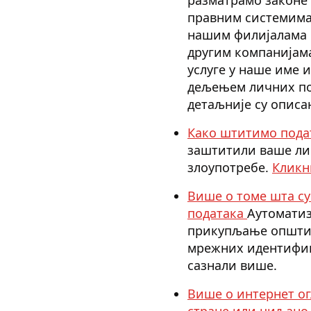
правним системима.
нашим филијалама 
другим компанијама
услуге у наше име и
дељењем личних под
детаљније су описа
Како штитимо под
заштитили ваше лич
злоупотребе.
Кликн
Више о томе шта су
података
Аутоматиз
прикупљање општих 
мрежних идентифика
сазнали више.
Више о интернет ог
стране или циљано