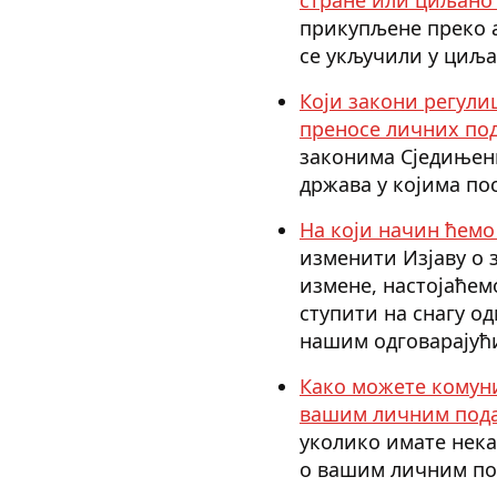
прикупљене преко а
се укључили у циљ
Који закони регули
преносе личних по
законима Сједињени
држава у којима по
На који начин ћемо
изменити Изјаву о 
измене, настојаћем
ступити на снагу о
нашим одговарајућ
Како можете комуни
вашим личним под
уколико имате нека
о вашим личним п