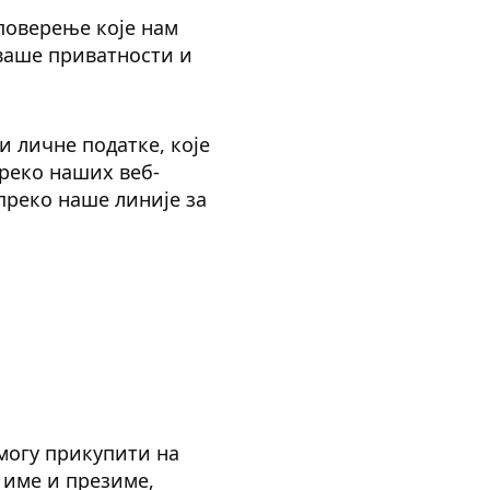
е поверење које нам
 ваше приватности и
и личне податке, које
реко наших веб-
преко наше линије за
могу прикупити на
 име и презиме,