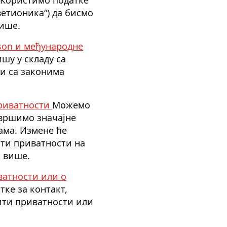
ветионика“) да бисмо
више.
son и међународне
шу у складу са
и са законима
приватности
Можемо
звршимо значајне
ама. Измене ће
ити приватности на
и више.
ватности или о
ке за контакт,
ити приватности или