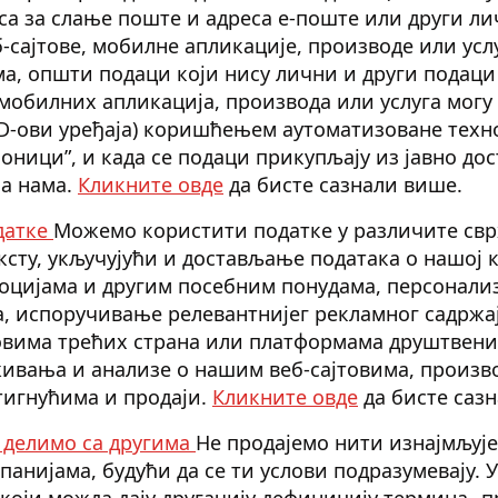
са за слање поште и адреса е-поште или други ли
-сајтове, мобилне апликације, производе или услу
ма, општи подаци који нису лични и други подац
 мобилних апликација, производа или услуга могу
 ID-ови уређаја) коришћењем аутоматизоване техно
ионици”, и када се подаци прикупљају из јавно до
са нама.
Кликните овде
да бисте сазнали више.
датке
Можемо користити податке у различите свр
ксту, укључујући и достављање података о нашој 
оцијама и другим посебним понудама, персонали
а, испоручивање релевантнијег рекламног садржа
товима трећих страна или платформама друштвен
ивања и анализе о нашим веб-сајтовима, произв
игнућима и продаји.
Кликните овде
да бисте саз
 делимо са другима
Не продајемо нити изнајмљуј
панијама, будући да се ти услови подразумевају. 
који можда дају другачију дефиницију термина „п