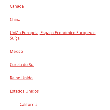
Canadá
China
União Europeia, Espaço Económico Europeu e
Suíça
México
Coreia do Sul
Reino Unido
Estados Unidos
Califórnia