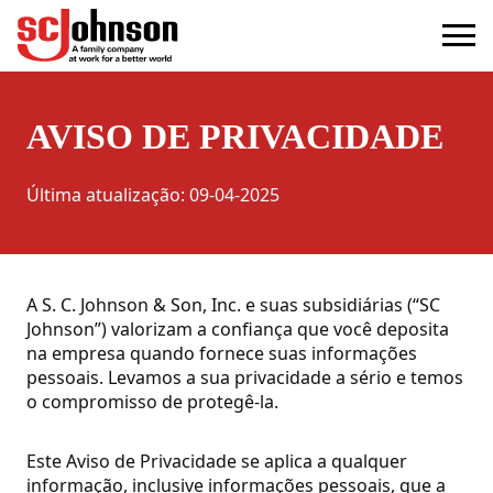
privacy
(Opens in a new tab)
AVISO DE PRIVACIDADE
Última atualização
:
09-04-2025
A S. C. Johnson & Son, Inc. e suas subsidiárias (“SC
Johnson”) valorizam a confiança que você deposita
na empresa quando fornece suas informações
pessoais. Levamos a sua privacidade a sério e temos
o compromisso de protegê-la.
Este Aviso de Privacidade se aplica a qualquer
informação, inclusive informações pessoais, que a